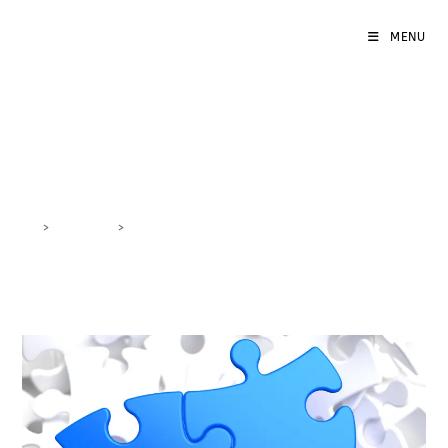
MENU
metriche aziendali
>
DigiBlog
>
metriche aziendali